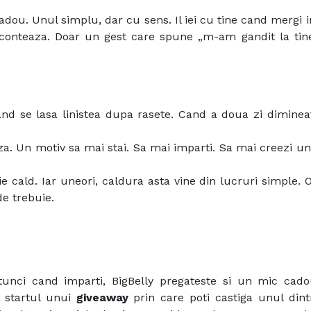
adou. Unul simplu, dar cu sens. Il iei cu tine cand mergi in
e conteaza. Doar un gest care spune „m-am gandit la tine
nd se lasa linistea dupa rasete. Cand a doua zi diminea
za. Un motiv sa mai stai. Sa mai imparti. Sa mai creezi 
ie cald. Iar uneori, caldura asta vine din lucruri simple.
de trebuie.
tunci cand imparti, BigBelly pregateste si un mic cad
 startul unui
giveaway
prin care poti castiga unul dint