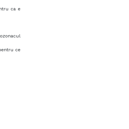
ntru ca e
 cozonacul
pentru ce