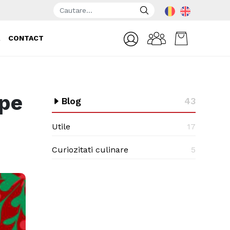
A
CONTACT
 pe
Blog
43
Utile
17
Curiozitati culinare
5