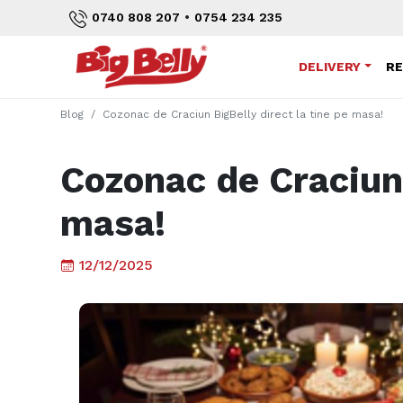
•
0740 808 207
0754 234 235
DELIVERY
R
Blog
Cozonac de Craciun BigBelly direct la tine pe masa!
Cozonac de Craciun 
masa!
12/12/2025