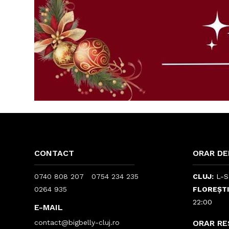
CONTACT
ORAR DE
0740 808 207
0754 234 235
CLUJ:
L-S:
0264 935
FLOREȘTI
22:00
E-MAIL
contact@bigbelly-cluj.ro
ORAR R