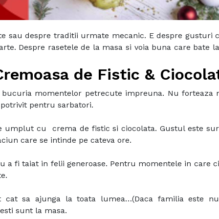
te sau despre traditii urmate mecanic. E despre gusturi 
te. Despre rasetele de la masa si voia buna care bate la
remoasa de Fistic & Ciocola
in bucuria momentelor petrecute impreuna. Nu forteaza 
potrivit pentru sarbatori.
 umplut cu crema de fistic si ciocolata. Gustul este sur
ciun care se intinde pe cateva ore.
u a fi taiat in felii generoase. Pentru momentele in care 
e.
nt cat sa ajunga la toata lumea…(Daca familia este n
sti sunt la masa.