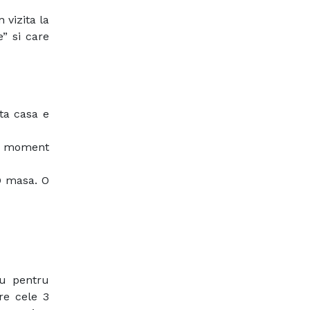
 vizita la
” si care
ta casa e
un moment
 O masa. O
ou pentru
re cele 3