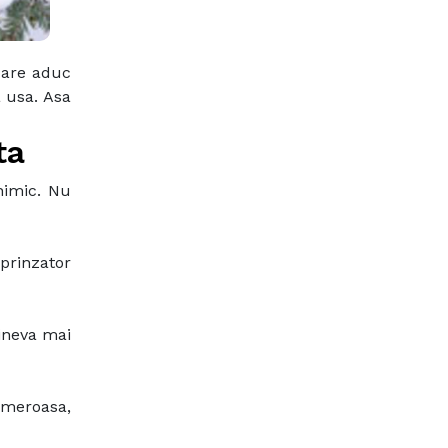
care aduc
 usa. Asa
ta
nimic. Nu
prinzator
cineva mai
umeroasa,