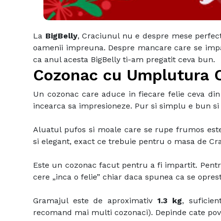
La
BigBelly
, Craciunul nu e despre mese perfec
oamenii impreuna. Despre mancare care se impar
ca anul acesta BigBelly ti-am pregatit ceva bun.
Cozonac cu Umplutura C
Un cozonac care aduce in fiecare felie ceva d
incearca sa impresioneze. Pur si simplu e bun si 
Aluatul pufos si moale care se rupe frumos este
si elegant, exact ce trebuie pentru o masa de Cra
Este un cozonac facut pentru a fi impartit. Pentr
cere „inca o felie” chiar daca spunea ca se oprest
Gramajul este de aproximativ
1.3 kg
, suficie
recomand mai multi cozonaci). Depinde cate pove