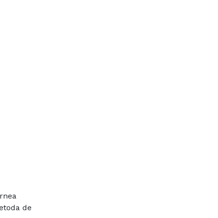
arnea
metoda de