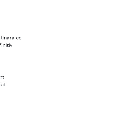
ulinara ce
initiv
nt
tat