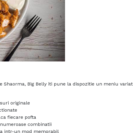
de Shaorma, Big Belly iti pune la dispozitie un meniu variat
suri originale
ctionate
aca fiecare pofta
in numeroase combinatii
asa intr-un mod memorabil