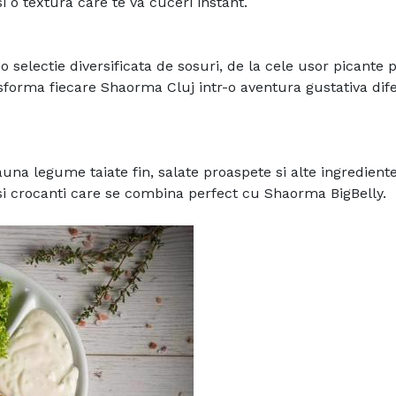
 o textura care te va cuceri instant.
 selectie diversificata de sosuri, de la cele usor picante 
nsforma fiecare Shaorma Cluj intr-o aventura gustativa dife
auna legume taiate fin, salate proaspete si alte ingredient
i si crocanti care se combina perfect cu Shaorma BigBelly.