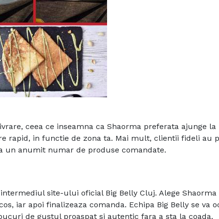
de livrare, ceea ce inseamna ca Shaorma preferata ajunge la
e rapid, in functie de zona ta. Mai mult, clientii fideli au 
upa un anumit numar de produse comandate.
intermediul site-ului oficial Big Belly Cluj. Alege Shaorma
 cos, iar apoi finalizeaza comanda. Echipa Big Belly se va 
e bucuri de gustul proaspat si autentic fara a sta la coada.