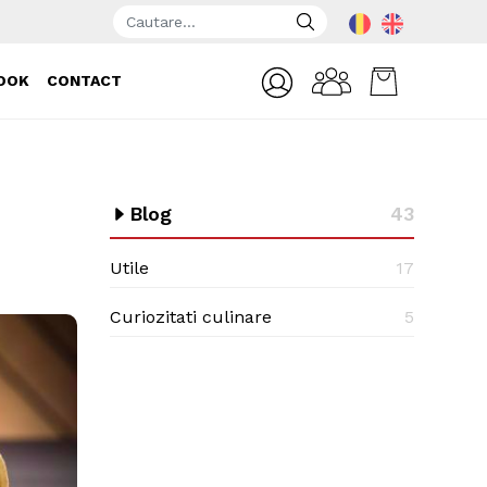
OOK
CONTACT
Blog
43
Utile
17
Curiozitati culinare
5