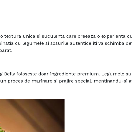
 o textura unica si suculenta care creeaza o experienta c
inatia cu legumele si sosurile autentice iti va schimba def
parat.
ig Belly foloseste doar ingrediente premium. Legumele su
tr-un proces de marinare si prajire special, mentinandu-si a