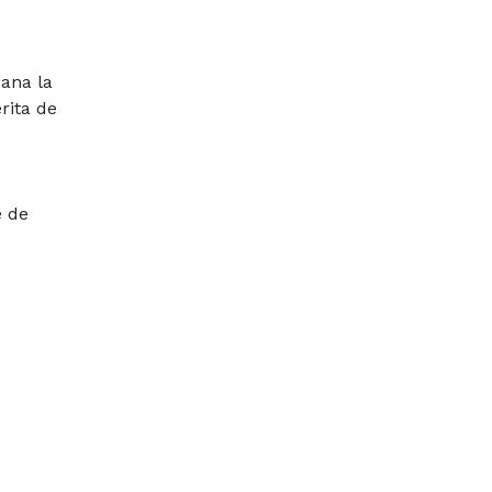
pana la
rita de
e de