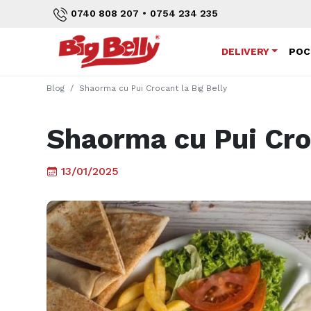
•
0740 808 207
0754 234 235
DELIVERY
POC
Blog
Shaorma cu Pui Crocant la Big Belly
Shaorma cu Pui Croc
13/01/2025