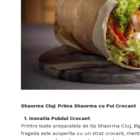
Shaorma Cluj: Prima Shaorma cu Pui Crocant
1. Inovatia Puiului Crocant
Printre toate preparatele de tip Shaorma Cluj, Big
frageda este acoperita cu un strat crocant, ment