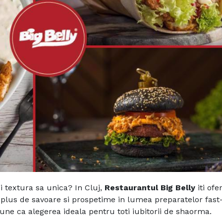
 textura sa unica? In Cluj,
Restaurantul Big Belly
iti ofe
plus de savoare si prospetime in lumea preparatelor fast
pune ca alegerea ideala pentru toti iubitorii de shaorma.