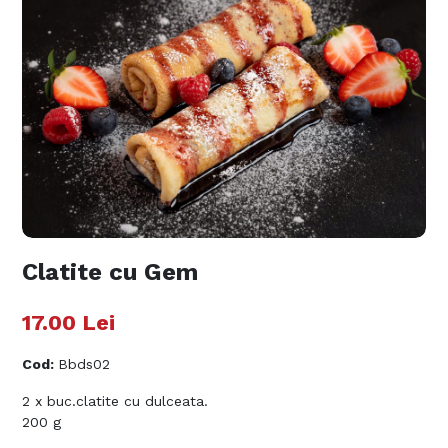
Clatite cu Gem
17.00
Lei
Cod
:
Bbds02
2 x buc.clatite cu dulceata.
200 g