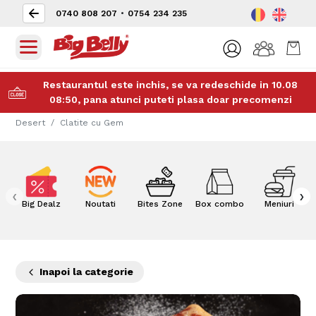
0740 808 207
•
0754 234 235
Restaurantul este inchis, se va redeschide in 10.08
08:50, pana atunci puteti plasa doar precomenzi
Desert
Clatite cu Gem
‹
›
Big Dealz
Noutati
Bites Zone
Box combo
Meniuri
Inapoi la categorie