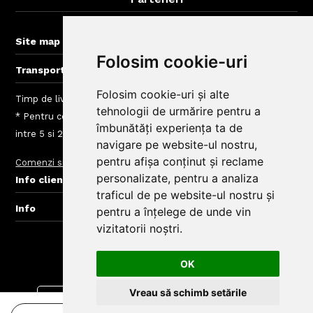
BigBelly-Arad.ro
+
Site map
Folosim cookie-uri
+
Transport gratuit la comenzi > 60 lei
Folosim cookie-uri și alte
Timp de livrare mancare Cluj: intre 40 - 120 min
tehnologii de urmărire pentru a
* Pentru comenzi mai mici de 60 Lei taxele de livrare sunt
îmbunătăți experiența ta de
intre 5 si 20 Lei, depinde de zona de livrare
navigare pe website-ul nostru,
pentru afișa conținut și reclame
Comenzi si livrare
Taxe Zone de Livrare Comenzi Mancare
Blog
+
personalizate, pentru a analiza
Info clienti BigBelly
traficul de pe website-ul nostru și
+
Info
pentru a înțelege de unde vin
vizitatorii noștri.
© Copyright BigBelly Cluj 2025.
Creare Magazin Online
OK
Vreau să schimb setările
Descarca aplicatia din
Descarca aplicatia din
Google play
App Store