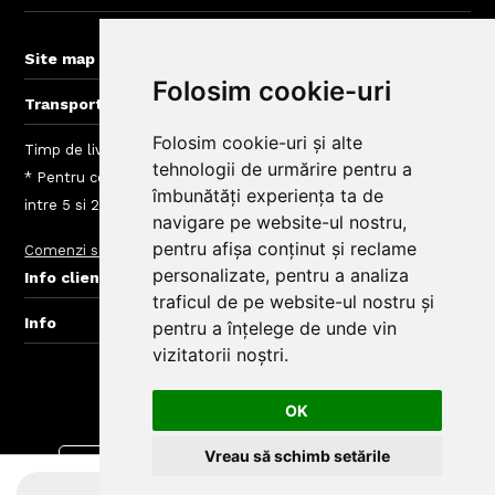
BigBelly-Arad.ro
+
Site map
Folosim cookie-uri
+
Transport gratuit la comenzi > 60 lei
Folosim cookie-uri și alte
Timp de livrare mancare Cluj: intre 40 - 120 min
tehnologii de urmărire pentru a
* Pentru comenzi mai mici de 60 Lei taxele de livrare sunt
îmbunătăți experiența ta de
intre 5 si 20 Lei, depinde de zona de livrare
navigare pe website-ul nostru,
pentru afișa conținut și reclame
Comenzi si livrare
Taxe Zone de Livrare Comenzi Mancare
Blog
+
personalizate, pentru a analiza
Info clienti BigBelly
traficul de pe website-ul nostru și
+
Info
pentru a înțelege de unde vin
vizitatorii noștri.
© Copyright BigBelly Cluj 2025.
Creare Magazin Online
OK
Vreau să schimb setările
Descarca aplicatia din
Descarca aplicatia din
Google play
App Store
INDISPONIBIL