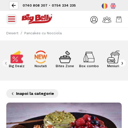
0740 808 207
•
0754 234 235
Desert
Pancakes cu Nocciola
‹
›
Big Dealz
Noutati
Bites Zone
Box combo
Meniuri
Inapoi la categorie