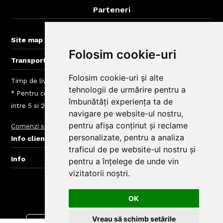
Parteneri
BigBelly-Arad.ro
+
Site map
Folosim cookie-uri
+
Transport gratuit la comenzi > 60 lei
Folosim cookie-uri și alte
Timp de livrare mancare Cluj: intre 40 - 120 min
tehnologii de urmărire pentru a
* Pentru comenzi mai mici de 60 Lei taxele de livrare sunt
îmbunătăți experiența ta de
intre 5 si 20 Lei, depinde de zona de livrare
navigare pe website-ul nostru,
pentru afișa conținut și reclame
Comenzi si livrare
Taxe Zone de Livrare Comenzi Mancare
Blog
+
personalizate, pentru a analiza
Info clienti BigBelly
traficul de pe website-ul nostru și
+
Info
pentru a înțelege de unde vin
vizitatorii noștri.
© Copyright BigBelly Cluj 2025.
Creare Magazin Online
OK
Vreau să schimb setările
Descarca aplicatia din
Descarca aplicatia din