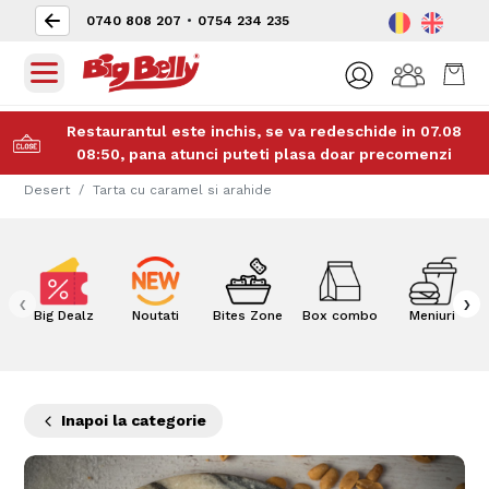
0740 808 207
•
0754 234 235
Restaurantul este inchis, se va redeschide in 07.08
08:50, pana atunci puteti plasa doar precomenzi
Desert
Tarta cu caramel si arahide
‹
›
Big Dealz
Noutati
Bites Zone
Box combo
Meniuri
Inapoi la categorie