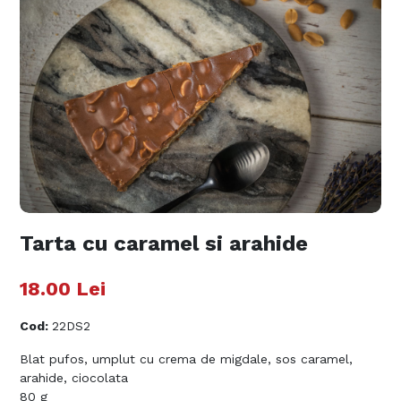
Tarta cu caramel si arahide
18.00
Lei
Cod
:
22DS2
Blat pufos, umplut cu crema de migdale, sos caramel,
arahide, ciocolata
80 g