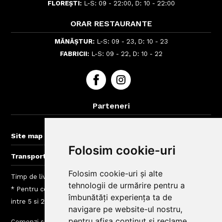
FLOREȘTI:
L-S: 09 - 22:00, D: 10 - 22:00
ORAR RESTAURANTE
MĂNĂȘTUR:
L-S: 09 - 23, D: 10 - 23
FABRICII:
L-S: 09 - 22, D: 10 - 22
Parteneri
BigBelly-Arad.ro
+
Site map
Folosim cookie-uri
+
Transport gratuit la comenzi > 60 lei
Folosim cookie-uri și alte
Timp de livrare mancare Cluj: intre 40 - 120 min
tehnologii de urmărire pentru a
* Pentru comenzi mai mici de 60 Lei taxele de livrare sunt
îmbunătăți experiența ta de
intre 5 si 20 Lei, depinde de zona de livrare
navigare pe website-ul nostru,
pentru afișa conținut și reclame
Comenzi si livrare
Taxe Zone de Livrare Comenzi Mancare
Blog