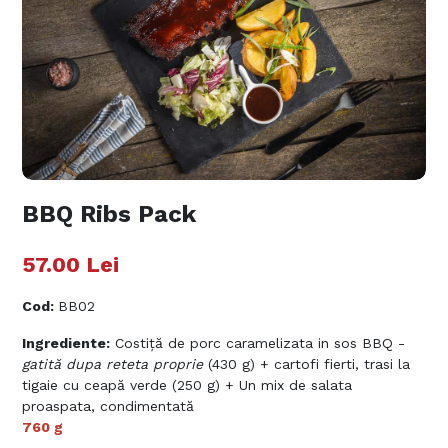
BBQ Ribs Pack
57.00
Lei
Cod
:
BB02
Ingrediente:
Costiță de porc caramelizata in sos BBQ -
gatită dupa reteta proprie
(430 g) + cartofi fierti, trasi la
tigaie cu ceapă verde (250 g) + Un mix de salata
proaspata, condimentată
760 g