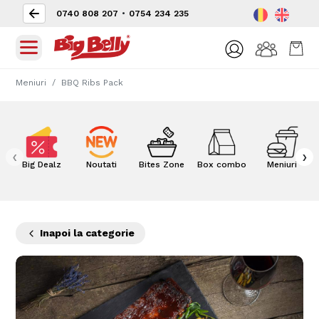
0740 808 207
•
0754 234 235
Meniuri
BBQ Ribs Pack
‹
›
Big Dealz
Noutati
Bites Zone
Box combo
Meniuri
Inapoi la categorie