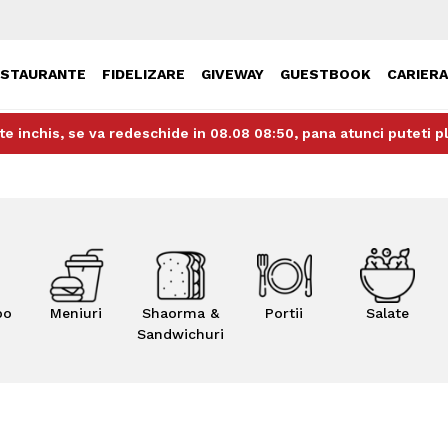
ESTAURANTE
FIDELIZARE
GIVEWAY
GUESTBOOK
CARIER
te inchis, se va redeschide in 08.08 08:50, pana atunci puteti 
bo
Meniuri
Shaorma &
Portii
Salate
Sandwichuri