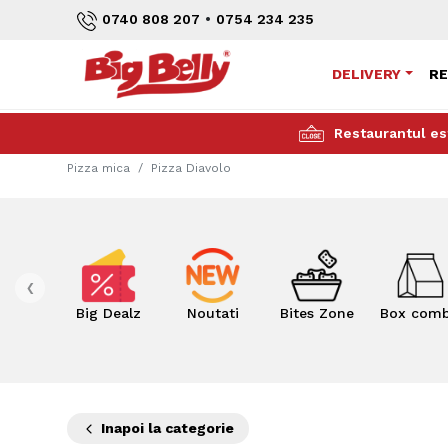
•
0740 808 207
0754 234 235
DELIVERY
R
Restaurantul es
Pizza mica
Pizza Diavolo
‹
Big Dealz
Noutati
Bites Zone
Box com
Inapoi la categorie