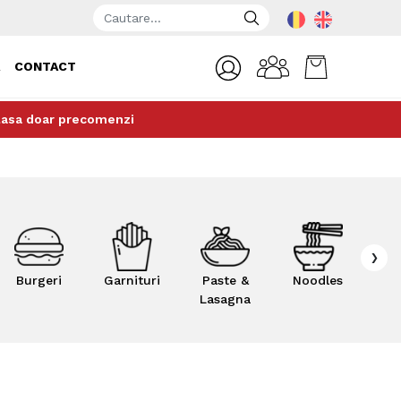
A
CONTACT
plasa doar precomenzi
›
Burgeri
Garnituri
Paste &
Noodles
Supe 
Lasagna