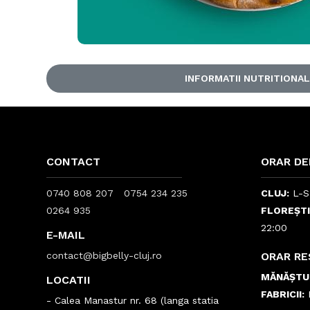
INFORMATII NUTRITIONA
CONTACT
ORAR DE
0740 808 207
0754 234 235
CLUJ:
L-S:
0264 935
FLOREȘTI
22:00
E-MAIL
contact@bigbelly-cluj.ro
ORAR R
MĂNĂȘTU
LOCATII
FABRICII:
L
- Calea Manastur nr. 68 (langa statia