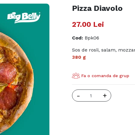
Pizza Diavolo
27.00
Lei
Cod
:
Bpk06
Sos de rosii, salam, mozzare
380 g
Fa o comanda de grup
-
+