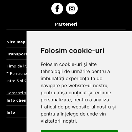
Parteneri
BigBelly-Arad.ro
+
Site map
Folosim cookie-uri
+
Transport gratuit la comenzi > 60 lei
Folosim cookie-uri și alte
Timp de livrare mancare Cluj: intre 40 - 120 min
tehnologii de urmărire pentru a
* Pentru comenzi mai mici de 60 Lei taxele de livrare sunt
îmbunătăți experiența ta de
intre 5 si 20 Lei, depinde de zona de livrare
navigare pe website-ul nostru,
pentru afișa conținut și reclame
Comenzi si livrare
Taxe Zone de Livrare Comenzi Mancare
Blog
personalizate, pentru a analiza
+
Info clienti BigBelly
traficul de pe website-ul nostru și
+
Info
pentru a înțelege de unde vin
vizitatorii noștri.
© Copyright BigBelly Cluj 2025.