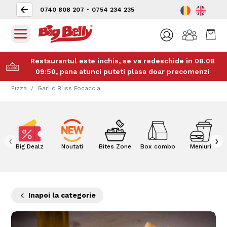
0740 808 207
•
0754 234 235
Restaurantul este inchis, se va redeschide in 08.08
09:50, pana atunci puteti plasa doar precomenzi
Pizza
Garlic Bliss Focaccia
‹
›
Big Dealz
Noutati
Bites Zone
Box combo
Meniuri
Inapoi la categorie