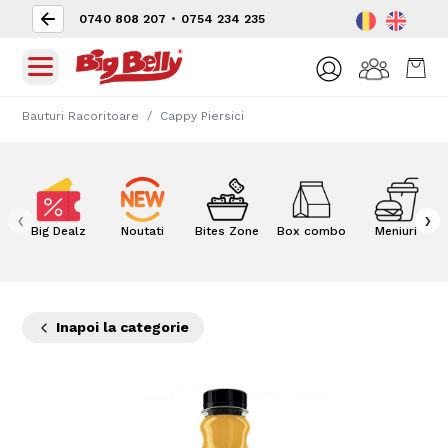
0740 808 207
•
0754 234 235
Bauturi Racoritoare
Cappy Piersici
‹
›
Big Dealz
Noutati
Bites Zone
Box combo
Meniuri
Inapoi la categorie