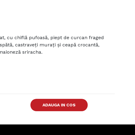
t, cu chiflă pufoasă, piept de curcan fraged
aspătă, castraveți murați și ceapă crocantă,
maioneză sriracha.
ADAUGA IN COS