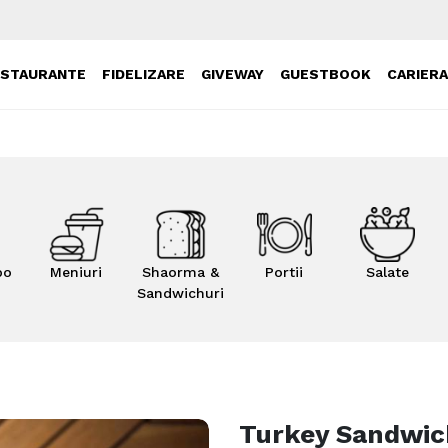
ESTAURANTE
FIDELIZARE
GIVEWAY
GUESTBOOK
CARIER
bo
Meniuri
Shaorma &
Portii
Salate
Sandwichuri
Turkey Sandwic