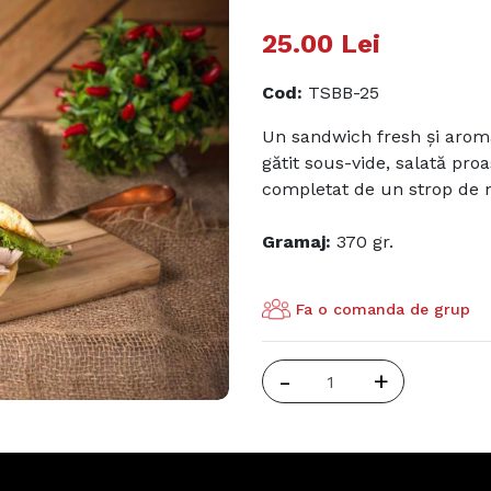
25.00
Lei
Cod
:
TSBB-25
Un sandwich fresh și aroma
gătit sous-vide, salată pro
completat de un strop de 
Gramaj:
370 gr.
Fa o comanda de grup
-
+