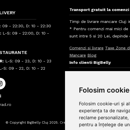
Transport gratuit la comenzi 
LIVERY
Timp de livrare mancare Cluj: i
 09 - 22:30, D: 10 - 22:30
* Pentru comenzi mai mici de 6
:
L-S: 09 - 22:00, D: 10 -
sunt intre 5 si 20 Lei, depinde
Comenzi si livrare
Taxe Zone d
ESTAURANTE
Mancare
Blog
R:
L-S: 09 - 23, D: 10 - 23
Info clienti BigBelly
-S: 09 - 22, D: 10 - 22
Info
Folosim cookie
i
Folosim cookie-uri și a
rad.ro
experiența ta de naviga
reclame personalizate, 
© Copyright BigBelly Cluj 2025.
Creare Magazin Online
pentru a înțelege de und