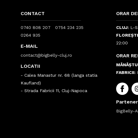
CONTACT
ORAR DE
0740 808 207
0754 234 235
CLUJ:
L-S:
0264 935
FLOREȘTI
22:00
E-MAIL
contact@bigbelly-cluj.ro
ORAR R
MĂNĂȘTU
LOCATII
FABRICII:
L
- Calea Manastur nr. 68 (langa statia
Kaufland)
- Strada Fabricii 11, Cluj-Napoca
Partener
BigBelly-A