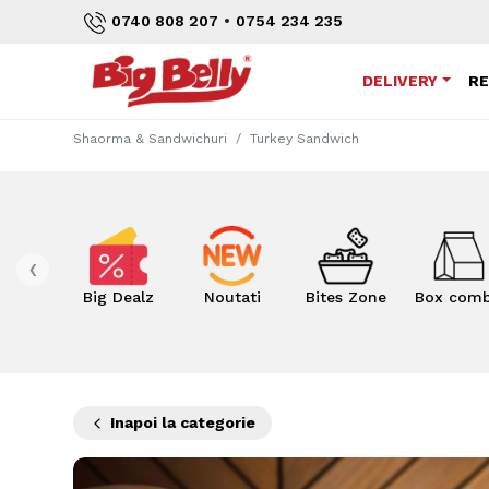
•
0740 808 207
0754 234 235
DELIVERY
R
Shaorma & Sandwichuri
Turkey Sandwich
‹
Big Dealz
Noutati
Bites Zone
Box com
Inapoi la categorie