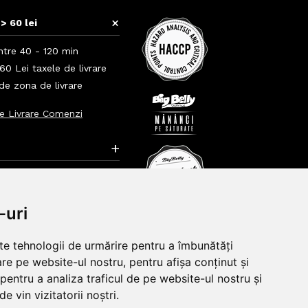
+
> 60 lei
ntre 40 - 120 min
0 Lei taxele de livrare
 de zona de livrare
e Livrare Comenzi
+
+
-uri
lte tehnologii de urmărire pentru a îmbunătăți
re pe website-ul nostru, pentru afișa conținut și
pentru a analiza traficul de pe website-ul nostru și
e vin vizitatorii noștri.