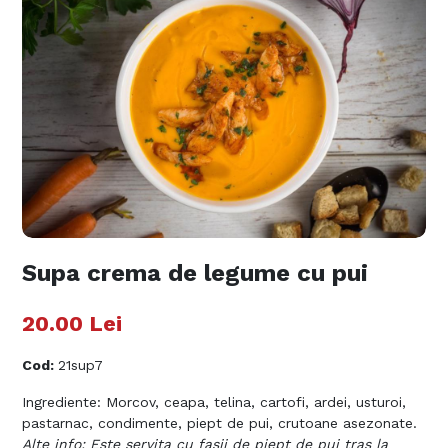
Supa crema de legume cu pui
20.00
Lei
Cod
:
21sup7
Ingrediente: Morcov, ceapa, telina, cartofi, ardei, usturoi,
pastarnac, condimente, piept de pui, crutoane asezonate.
Alte info: Este servita cu fasii de piept de pui tras la