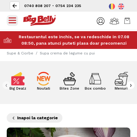
0740 808 207
•
0754 234 235
Restaurantul este inchis, se va redeschide in 07.08
08:50, pana atunci puteti plasa doar precomenzi
Supe & Ciorbe
Supa crema de legume cu pui
‹
›
Big Dealz
Noutati
Bites Zone
Box combo
Meniuri
Inapoi la categorie