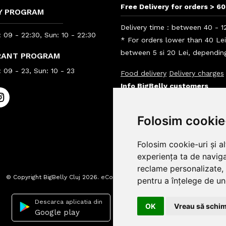
Free Delivery for orders > 60
Y PROGRAM
Delivery time : between 40 - 1
 09 - 22:30, Sun: 10 - 22:30
* For orders lower than 40 Le
between 5 si 20 Lei, depending
RANT PROGRAM
 09 - 23, Sun: 10 - 23
Food delivery
Delivery charges
Info BigBelly customers
Info
Folosim cookie
Folosim cookie-uri și a
experiența ta de naviga
reclame personalizate, 
© Copyright BigBelly Cluj 2026.
eCommerce Website by
pentru a înțelege de und
Descarca aplicatia din
Descarca aplicatia din
OK
Vreau să schim
Google play
App Store