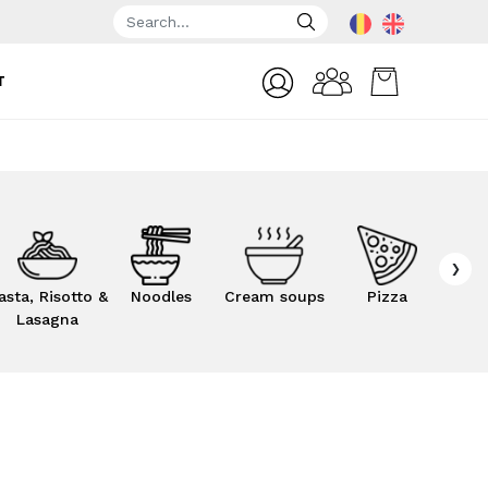
T
›
asta, Risotto &
Noodles
Cream soups
Pizza
Sma
Lasagna