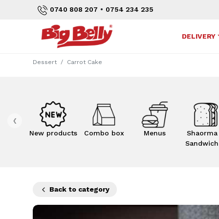
•
0740 808 207
0754 234 235
DELIVERY
Dessert
Carrot Cake
‹
New products
Combo box
Menus
Shaorma
Sandwich
Back to category