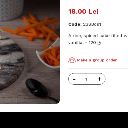
18.00
Lei
Code
:
23BBds1
A rich, spiced cake filled 
vanilla. - 120 gr
Make a group order
-
+