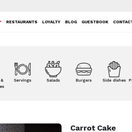
RESTAURANTS
LOYALTY
BLOG
GUESTBOOK
CONTAC
 &
Servings
Salads
Burgers
Side dishes
P
es
Carrot Cake