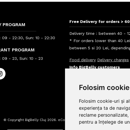
Free Delivery for orders > 60
Y PROGRAM
Delivery time : between 40 - 1
 09 - 22:30, Sun: 10 - 22:30
* For orders lower than 40 Le
between 5 si 20 Lei, depending
RANT PROGRAM
 09 - 23, Sun: 10 - 23
Food delivery
Delivery charges
Info BigBelly customers
Info
Folosim cookie
Folosim cookie-uri și a
experiența ta de naviga
reclame personalizate, 
© Copyright BigBelly Cluj 2026.
eCommerce Website by
pentru a înțelege de und