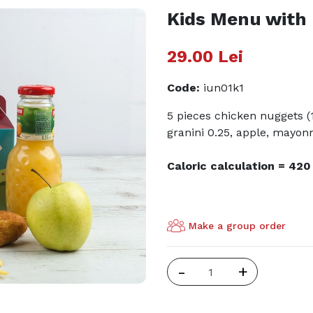
Kids Menu with
29.00
Lei
Code
:
iun01k1
5 pieces chicken nuggets (1
granini 0.25, apple, mayon
Caloric calculation = 420
Make a group order
-
+