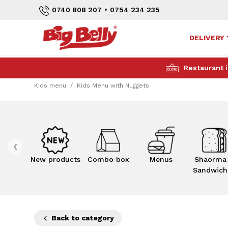
•
0740 808 207
0754 234 235
DELIVERY
Restaurant i
Kids menu
Kids Menu with Nuggets
‹
New products
Combo box
Menus
Shaorma
Sandwich
Back to category