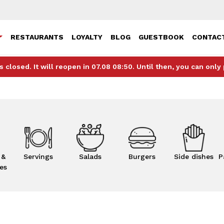
RESTAURANTS
LOYALTY
BLOG
GUESTBOOK
CONTAC
s closed. It will reopen in 07.08 08:50. Until then, you can only
 &
Servings
Salads
Burgers
Side dishes
P
es