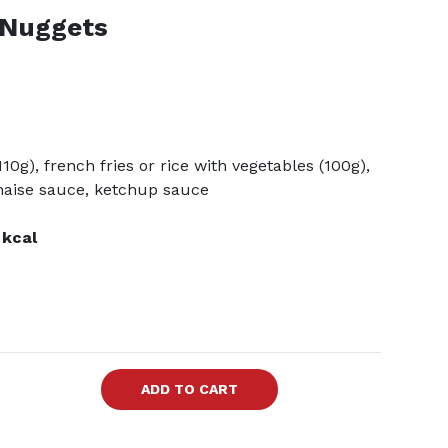
 Nuggets
10g), french fries or rice with vegetables (100g),
naise sauce, ketchup sauce
 kcal
ADD TO CART